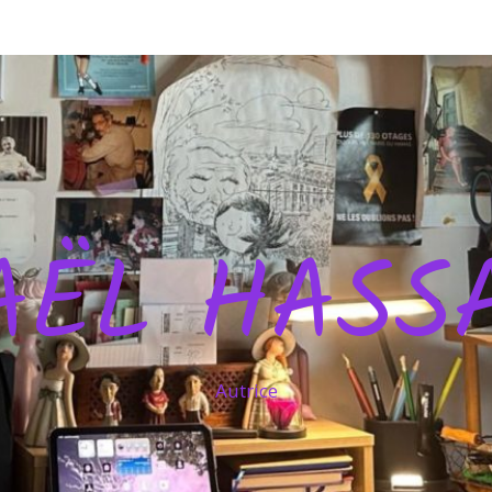
AËL HASS
Autrice