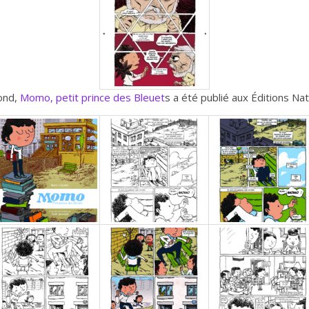
ond,
Momo, petit prince des Bleuet
s a été publié aux Éditions N