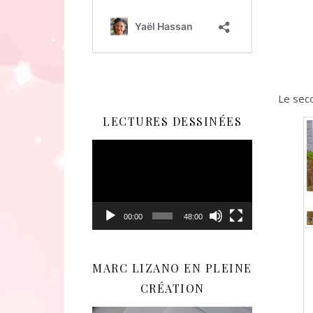
Le sec
LECTURES DESSINÉES
Lecteur
vidéo
00:00
48:00
MARC LIZANO EN PLEINE
CRÉATION