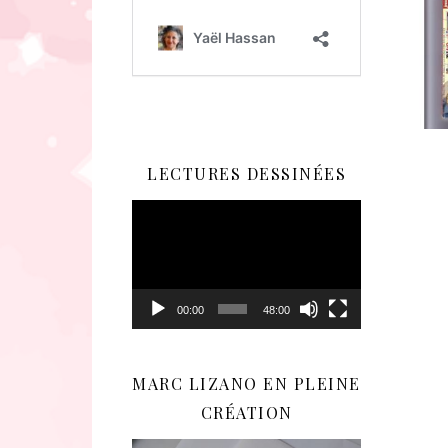
LECTURES DESSINÉES
Lecteur
vidéo
00:00
48:00
MARC LIZANO EN PLEINE
CRÉATION