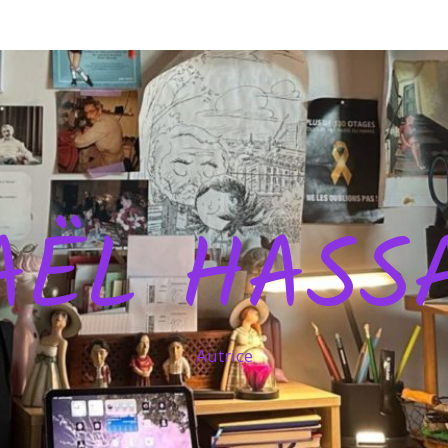
AËL HASS
Autrice