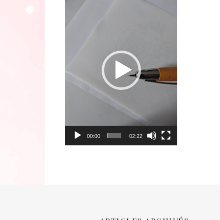
Lecteur
vidéo
00:00
02:22