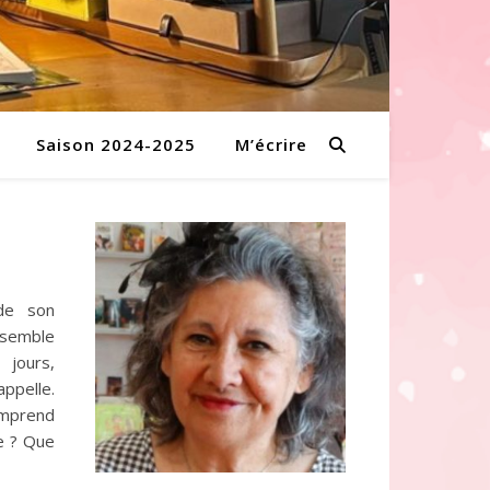
Saison 2024-2025
M’écrire
de son
emble
 jours,
appelle.
omprend
le ? Que