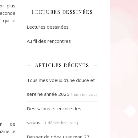
en plus
LECTURES DESSINÉES
 Seconde
 qui le
Lectures dessinées
Au fil des rencontres
ARTICLES RÉCENTS
Tous mes voeux d’une douce et
sereine année 2025
6 janvier 2025
Des salons et encore des
salons…
5 décembre 2024
ion de
zine Je
Baisser de rideau sur mon 27