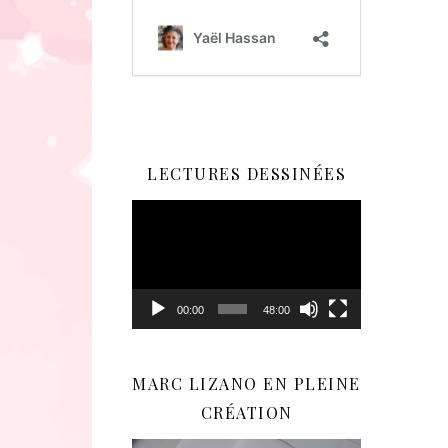
LECTURES DESSINÉES
Lecteur
vidéo
00:00
48:00
MARC LIZANO EN PLEINE
CRÉATION