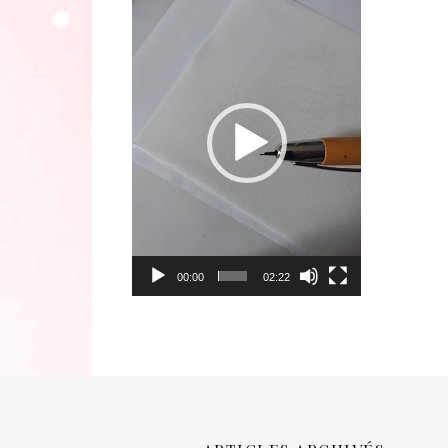
Lecteur
vidéo
00:00
02:22