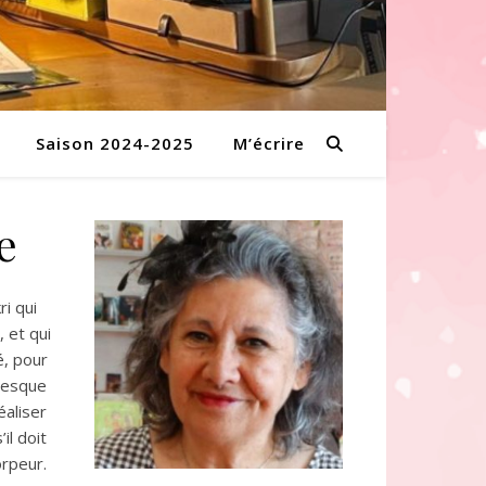
Saison 2024-2025
M’écrire
e
ri qui
, et qui
é, pour
resque
éaliser
il doit
orpeur.