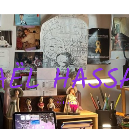
AËL HASS
Autrice